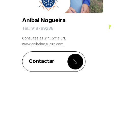
Aníbal Nogueira
Tel.: 918789288
Consultas às 2ªf , 5ªf e 6ªf.
www.anibalnogueira.com
Contactar