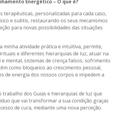
inhamento Energético – O que é?
as terapêuticas, personalizadas para cada caso,
ísico e subtis, restaurando os seus mecanismos
eção para novas possibilidades das situações
 minha atividade prática e intuitiva, permite,
ituais e diferentes hierarquias de luz, atuar na
l e mental, sistemas de crença falsos, sofrimento
antêm como bloqueios ao crescimento pessoal,
os de energia dos nossos corpos e impedem a
o trabalho dos Guias e hierarquias de luz que
viduo que vai transformar a sua condição graças
ocesso de cura, mediante uma nova perceção.