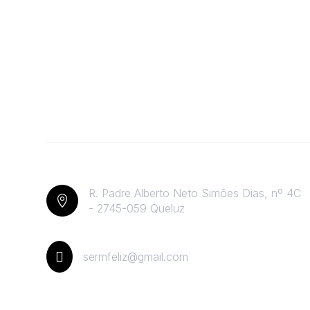
R. Padre Alberto Neto Simões Dias, nº 4C

- 2745-059 Queluz

sermfeliz@gmail.com