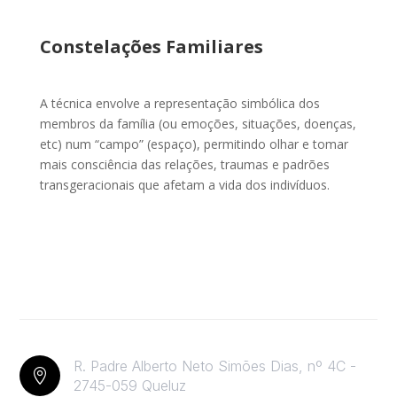
Constelações Familiares
A técnica envolve a representação simbólica dos
membros da família (ou emoções, situações, doenças,
etc) num “campo” (espaço), permitindo olhar e tomar
mais consciência das relações, traumas e padrões
transgeracionais que afetam a vida dos indivíduos.
R. Padre Alberto Neto Simões Dias, nº 4C -

2745-059 Queluz