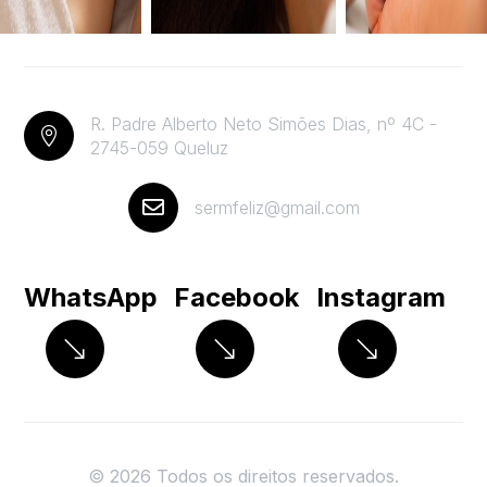
R. Padre Alberto Neto Simões Dias, nº 4C -

2745-059 Queluz

sermfeliz@gmail.com
WhatsApp
Facebook
Instagram
© 2026 Todos os direitos reservados.