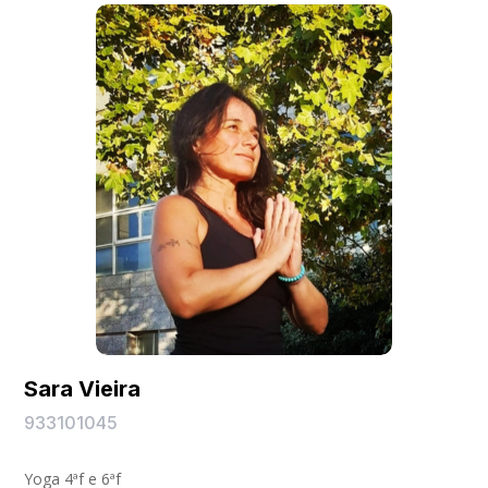
Sara Vieira
933101045
Yoga 4ªf e 6ªf