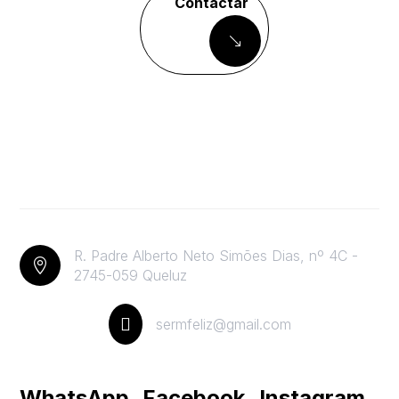
Contactar
R. Padre Alberto Neto Simões Dias, nº 4C -

2745-059 Queluz

sermfeliz@gmail.com
WhatsApp
Facebook
Instagram