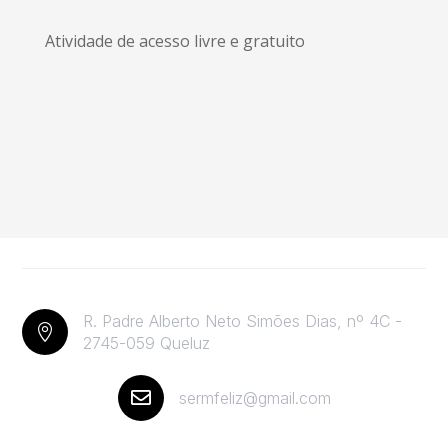
Atividade de acesso livre e gratuito
R. Padre Alberto Neto Simões Dias, nº 4C -

2745-059 Queluz

sermfeliz@gmail.com