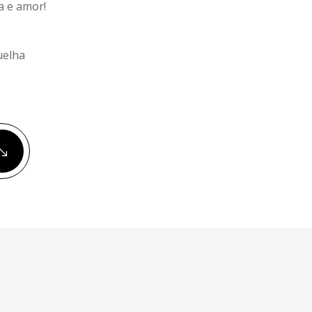
a e amor!
uelha