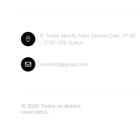
R. Padre Alberto Neto Simões Dias, nº 4C

- 2745-059 Queluz

sermfeliz@gmail.com
© 2026 Todos os direitos
reservados.