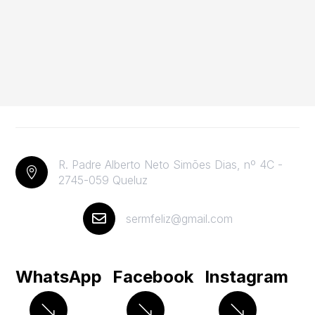
R. Padre Alberto Neto Simões Dias, nº 4C -

2745-059 Queluz

sermfeliz@gmail.com
WhatsApp
Facebook
Instagram