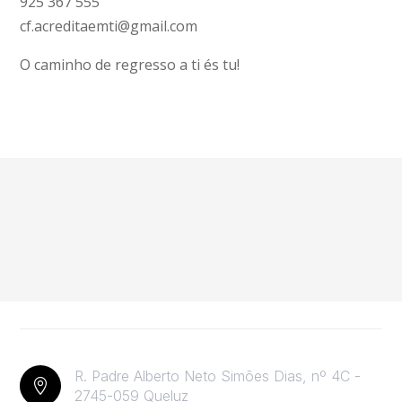
925 367 555
cf.acreditaemti@gmail.com
O caminho de regresso a ti és tu!
R. Padre Alberto Neto Simões Dias, nº 4C -

2745-059 Queluz