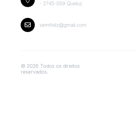

- 2745-059 Queluz

sermfeliz@gmail.com
© 2026 Todos os direitos
reservados.