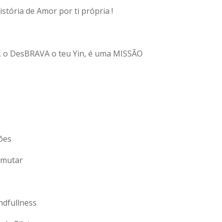
istória de Amor por ti própria !
 o DesBRAVA o teu Yin, é uma MISSÃO
ões
smutar
ndfullness