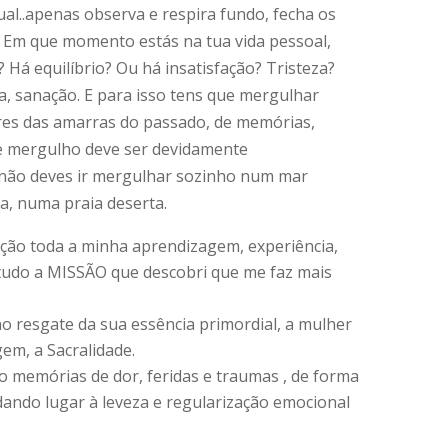
l..apenas observa e respira fundo, fecha os
r? Em que momento estás na tua vida pessoal,
l? Há equilíbrio? Ou há insatisfação? Tristeza?
a, sanação. E para isso tens que mergulhar
tares das amarras do passado, de memórias,
sse mergulho deve ser devidamente
não deves ir mergulhar sozinho num mar
a, numa praia deserta.
ção toda a minha aprendizagem, experiência,
e tudo a MISSÃO que descobri que me faz mais
o resgate da sua essência primordial, a mulher
em, a Sacralidade.
o memórias de dor, feridas e traumas , de forma
ando lugar à leveza e regularização emocional