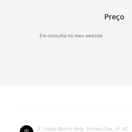
Preço
Em consulta no meu website.
R. Padre Alberto Neto Simões Dias, nº 4C