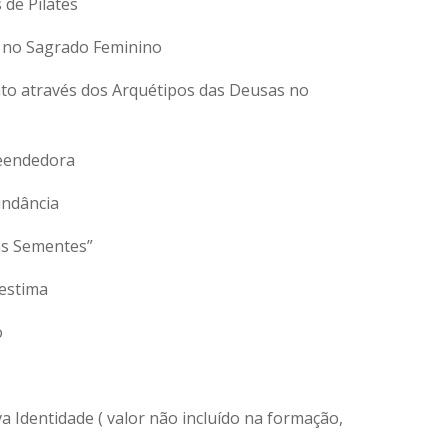
 de Pilates
a no Sagrado Feminino
o através dos Arquétipos das Deusas no
eendedora
undância
as Sementes”
estima
o
 Identidade ( valor não incluído na formação,