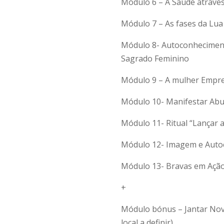
Módulo 6 – A Saúde através
Módulo 7 – As fases da Lu
Módulo 8- Autoconheciment
Sagrado Feminino
Módulo 9 – A mulher Empr
Módulo 10- Manifestar Ab
Módulo 11- Ritual “Lançar 
Módulo 12- Imagem e Auto
Módulo 13- Bravas em Açã
+
Módulo bónus – Jantar Nova
local a definir)