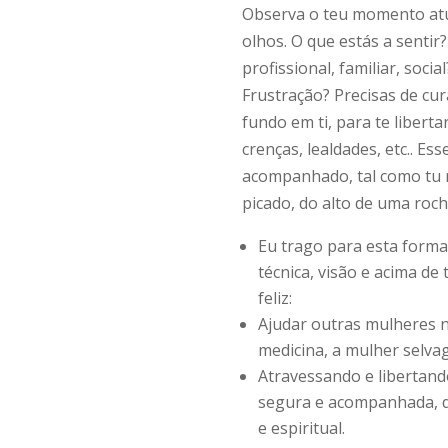
Observa o teu momento atua
olhos. O que estás a senti
profissional, familiar, socia
Frustração? Precisas de cur
fundo em ti, para te liber
crenças, lealdades, etc.. E
acompanhado, tal como tu 
picado, do alto de uma roch
Eu trago para esta forma
técnica, visão e acima d
feliz:
Ajudar outras mulheres n
medicina, a mulher selvag
Atravessando e libertand
segura e acompanhada, d
e espiritual.