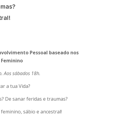
aumas?
tral!
nvolvimento Pessoal baseado nos
 Feminino
o. Aos sábados 18h.
r a tua Vida?
? De sanar feridas e traumas?
feminino, sábio e ancestral!