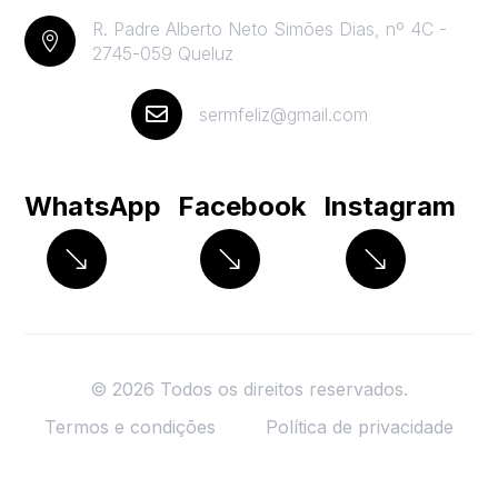
R. Padre Alberto Neto Simões Dias, nº 4C -

2745-059 Queluz

sermfeliz@gmail.com
WhatsApp
Facebook
Instagram
© 2026 Todos os direitos reservados.
Termos e condições
Política de privacidade